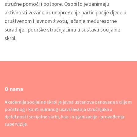
stručne pomoći i potpore. Osobito je zanimaju
aktivnosti vezane uz unapređenje participacije djece u
društvenom i javnom životu, jačanje međuresorne
suradnje i podrške stručnjacima u sustavu socijalne
skrbi.
O nama
Akademija socijalne skrbi je javna ustanova osnovana s ciljem
početnog i kontinuiranog usavršavanja stručnjaka u
djelatnosti socijalne skrbi, kao i organizacije i provođenja
supervizije.