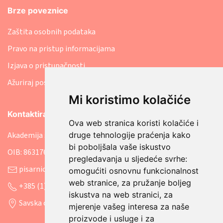
Brze poveznice
Zaštita osobnih podataka
Pravo na pristup informacijama
Izjava o pristupačnosti
Ažuriraj postavke kolačića
Mi koristimo kolačiće
Kontaktirajte nas
Ova web stranica koristi kolačiće i
druge tehnologije praćenja kako
Akademija socijalne skrbi
bi poboljšala vaše iskustvo
OIB: 86317641207
pregledavanja u sljedeće svrhe:
pisarnica@asosk.hr
omogućiti osnovnu funkcionalnost
web stranice
,
za pružanje boljeg
+385 (1) 8888 542
iskustva na web stranici
,
za
Savska cesta 106, 10000 Zagreb
mjerenje vašeg interesa za naše
proizvode i usluge i za