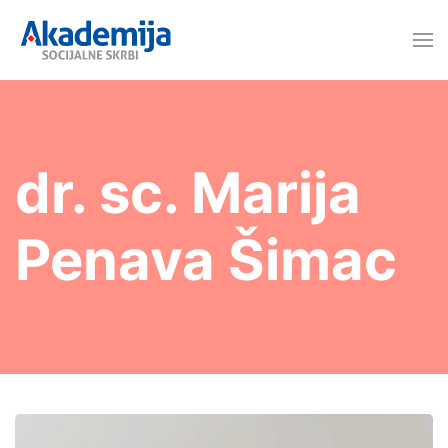
dr. sc. Marija
Penava Šimac