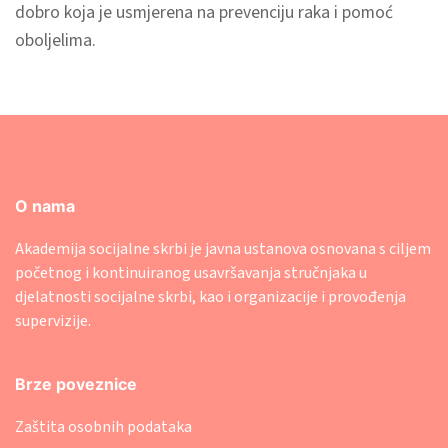
dobro koja je usmjerena na prevenciju raka i pomoć
oboljelima.
O nama
Akademija socijalne skrbi je javna ustanova osnovana s ciljem
početnog i kontinuiranog usavršavanja stručnjaka u
djelatnosti socijalne skrbi, kao i organizacije i provođenja
supervizije.
Brze poveznice
Zaštita osobnih podataka