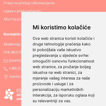
Pravo na pristup informacijama
Izjava o pristupačnosti
Ažuriraj postavke kolačića
Mi koristimo kolačiće
Kontaktirajte nas
Ova web stranica koristi kolačiće i
druge tehnologije praćenja kako
Akademija socijalne skrbi
bi poboljšala vaše iskustvo
OIB: 86317641207
pregledavanja u sljedeće svrhe:
pisarnica@asosk.hr
omogućiti osnovnu funkcionalnost
web stranice
,
za pružanje boljeg
+385 (1) 8888 542
iskustva na web stranici
,
za
Savska cesta 106, 10000 Zagreb
mjerenje vašeg interesa za naše
proizvode i usluge i za
personalizaciju marketinških
interakcija
,
za isporuku oglasa koji
su relevantniji za vas
.