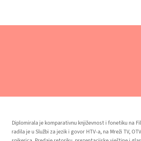
Diplomirala je komparativnu književnost i fonetiku na 
radila je u Službi za jezik i govor HTV-a, na Mreži TV, OTV
spikerica. Predaje retoriku, prezentacijske vještine i g