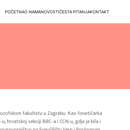
POČETNA
O NAMA
NOVOSTI
ČESTA PITANJA
KONTAKT
Filozofskom fakultetu u Zagrebu. Kao fonetičarka
-u, hrvatskoj sekciji BBC-a i CCN-u, gdje je bila i
lasnogovorništvo na Sveučilištu Vern i Poslovnom