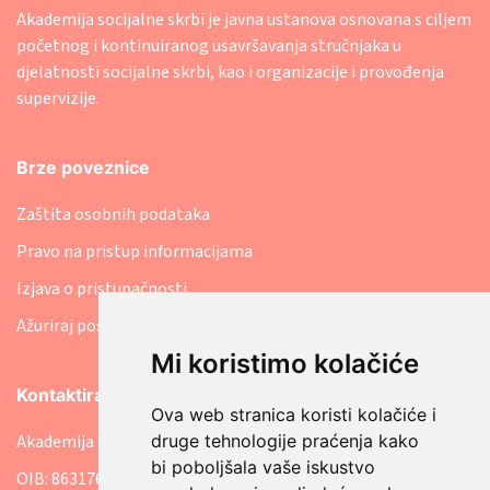
Akademija socijalne skrbi je javna ustanova osnovana s ciljem
početnog i kontinuiranog usavršavanja stručnjaka u
djelatnosti socijalne skrbi, kao i organizacije i provođenja
supervizije.
Brze poveznice
Zaštita osobnih podataka
Pravo na pristup informacijama
Izjava o pristupačnosti
Ažuriraj postavke kolačića
Mi koristimo kolačiće
Kontaktirajte nas
Ova web stranica koristi kolačiće i
Akademija socijalne skrbi
druge tehnologije praćenja kako
bi poboljšala vaše iskustvo
OIB: 86317641207