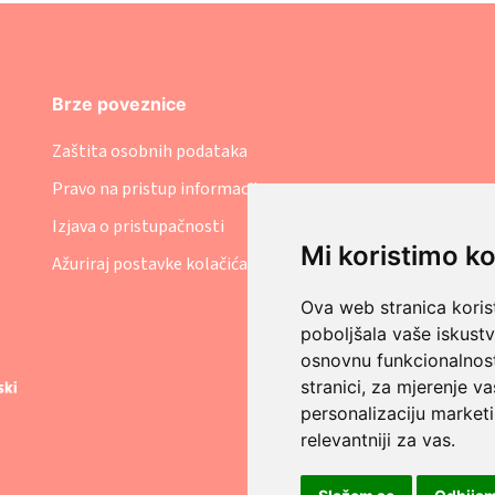
Brze poveznice
Zaštita osobnih podataka
Pravo na pristup informacijama
Izjava o pristupačnosti
Mi koristimo ko
Ažuriraj postavke kolačića
Ova web stranica korist
poboljšala vaše iskust
osnovnu funkcionalnos
stranici
,
za mjerenje va
personalizaciju marketi
relevantniji za vas
.