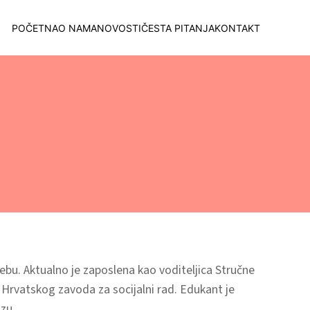
POČETNA
O NAMA
NOVOSTI
ČESTA PITANJA
KONTAKT
rebu. Aktualno je zaposlena kao voditeljica Stručne
Hrvatskog zavoda za socijalni rad. Edukant je
izu.