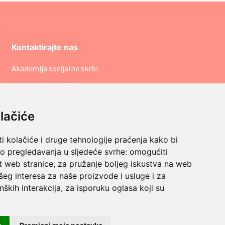
Kontaktirajte nas
Akademija socijalne skrbi
OIB: 86317641207
pisarnica@asosk.hr
lačiće
+385 (1) 8888 542
Savska cesta 106, 10000 Zagreb
i kolačiće i druge tehnologije praćenja kako bi
vo pregledavanja u sljedeće svrhe:
omogućiti
t web stranice
,
za pružanje boljeg iskustva na web
šeg interesa za naše proizvode i usluge i za
nških interakcija
,
za isporuku oglasa koji su