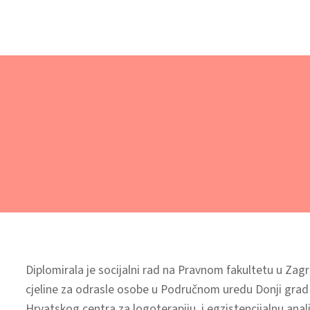
Diplomirala je socijalni rad na Pravnom fakultetu u Zag
cjeline za odrasle osobe u Područnom uredu Donji grad 
Hrvatskog centra za logoterapiju i egzistencijalnu anal