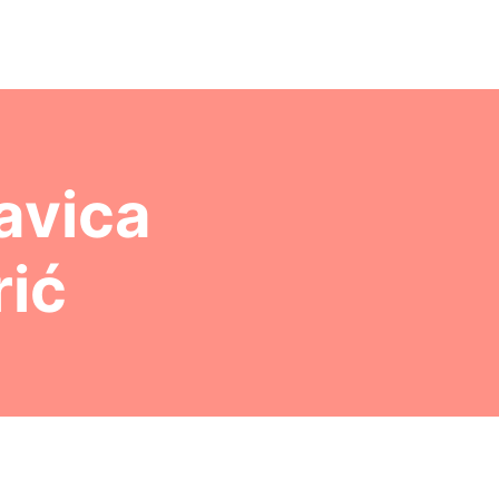
lavica
rić