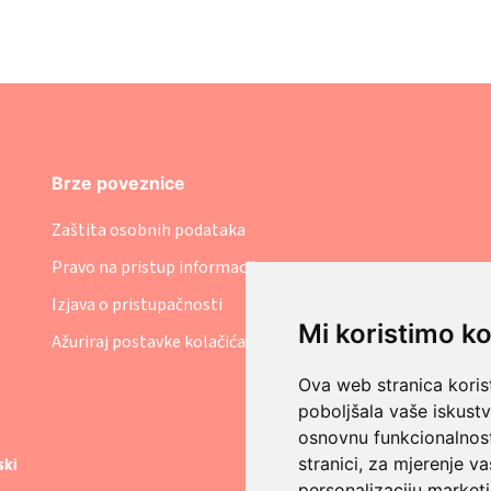
Brze poveznice
Zaštita osobnih podataka
Pravo na pristup informacijama
Izjava o pristupačnosti
Mi koristimo ko
Ažuriraj postavke kolačića
Ova web stranica korist
poboljšala vaše iskust
osnovnu funkcionalnos
stranici
,
za mjerenje va
personalizaciju marketi