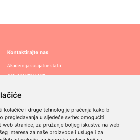
Kontaktirajte nas
Akademija socijalne skrbi
OIB: 86317641207
pisarnica@asosk.hr
lačiće
+385 (1) 8888 542
Savska cesta 106, 10000 Zagreb
i kolačiće i druge tehnologije praćenja kako bi
vo pregledavanja u sljedeće svrhe:
omogućiti
t web stranice
,
za pružanje boljeg iskustva na web
šeg interesa za naše proizvode i usluge i za
nških interakcija
,
za isporuku oglasa koji su