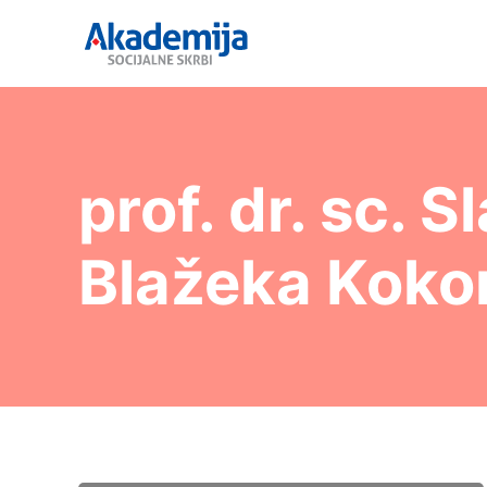
prof. dr. sc. S
Blažeka Koko