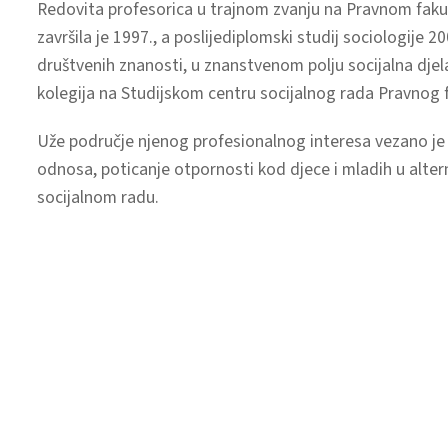
Redovita profesorica u trajnom zvanju na Pravnom fakul
završila je 1997., a poslijediplomski studij sociologije 
društvenih znanosti, u znanstvenom polju socijalna djelat
kolegija na Studijskom centru socijalnog rada Pravnog 
Uže područje njenog profesionalnog interesa vezano je uz
odnosa, poticanje otpornosti kod djece i mladih u alte
socijalnom radu.