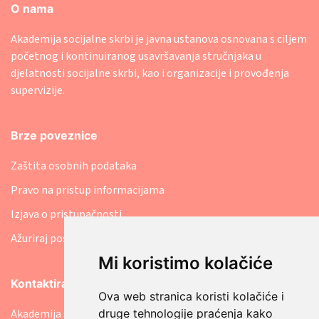
O nama
Akademija socijalne skrbi je javna ustanova osnovana s ciljem
početnog i kontinuiranog usavršavanja stručnjaka u
djelatnosti socijalne skrbi, kao i organizacije i provođenja
supervizije.
Brze poveznice
Zaštita osobnih podataka
Pravo na pristup informacijama
Izjava o pristupačnosti
Ažuriraj postavke kolačića
Mi koristimo kolačiće
Kontaktirajte nas
Ova web stranica koristi kolačiće i
druge tehnologije praćenja kako
Akademija socijalne skrbi