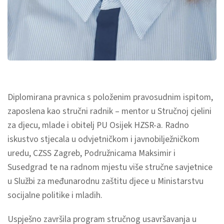
Diplomirana pravnica s položenim pravosudnim ispitom,
zaposlena kao stručni radnik – mentor u Stručnoj cjelini
za djecu, mlade i obitelj PU Osijek HZSR-a. Radno
iskustvo stjecala u odvjetničkom i javnobilježničkom
uredu, CZSS Zagreb, Podružnicama Maksimir i
Susedgrad te na radnom mjestu više stručne savjetnice
u Službi za međunarodnu zaštitu djece u Ministarstvu
socijalne politike i mladih.
Uspješno završila program stručnog usavršavanja u