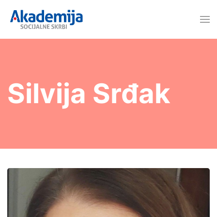
Silvija Srđak