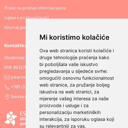
Pravo na pristup informacijama
Izjava o pristupačnosti
Ažuriraj postavke kolačića
Mi koristimo kolačiće
Kontaktirajte nas
Ova web stranica koristi kolačiće i
druge tehnologije praćenja kako
Akademija socijalne skrbi
bi poboljšala vaše iskustvo
OIB: 86317641207
pregledavanja u sljedeće svrhe:
pisarnica@asosk.hr
omogućiti osnovnu funkcionalnost
web stranice
,
za pružanje boljeg
+385 (1) 8888 542
iskustva na web stranici
,
za
Savska cesta 106, 10000 Zagreb
mjerenje vašeg interesa za naše
proizvode i usluge i za
personalizaciju marketinških
interakcija
,
za isporuku oglasa koji
su relevantniji za vas
.