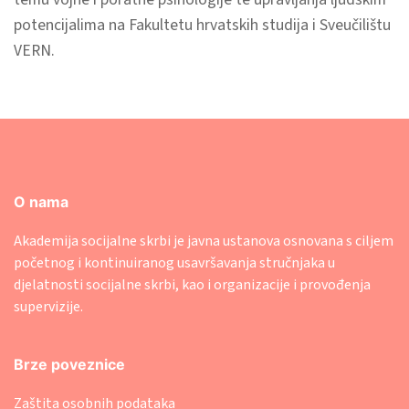
potencijalima na Fakultetu hrvatskih studija i Sveučilištu
VERN.
O nama
Akademija socijalne skrbi je javna ustanova osnovana s ciljem
početnog i kontinuiranog usavršavanja stručnjaka u
djelatnosti socijalne skrbi, kao i organizacije i provođenja
supervizije.
Brze poveznice
Zaštita osobnih podataka